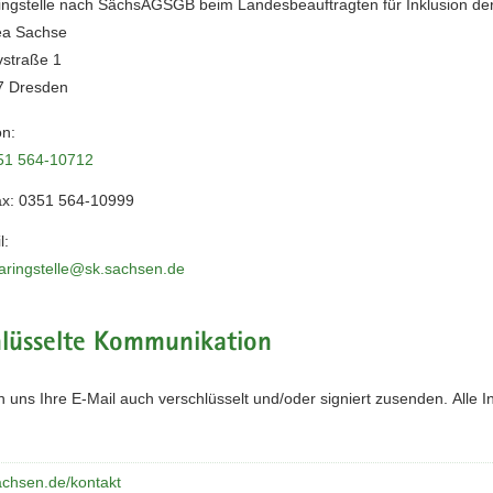
ingstelle nach SächsAGSGB beim Landesbeauftragten für Inklusion d
ea Sachse
vstraße 1
7 Dresden
on:
51 564-10712
ax:
0351 564-10999
l:
earingstelle@sk.sachsen.de
hlüsselte Kommunikation
 uns Ihre E-Mail auch verschlüsselt und/oder signiert zusenden. Alle
chsen.de/kontakt