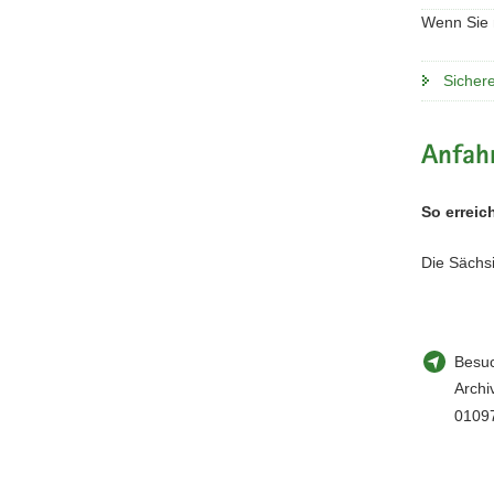
Wenn Sie 
Sicher
Anfah
So erreic
Die Sächsi
Besuc
Archi
0109