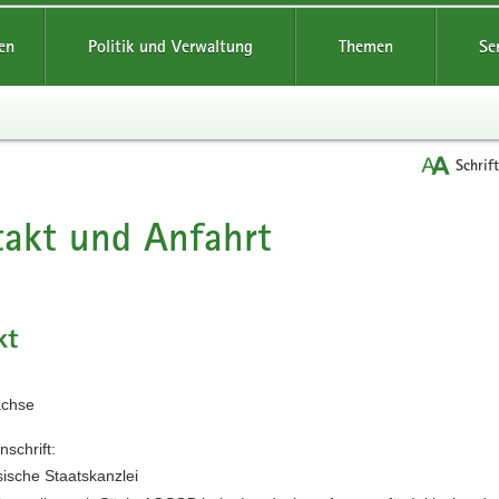
reifende
en
Politik und Verwaltung
Themen
Se
Schrif
akt und Anfahrt
t
kt
achse
nschrift:
ische Staatskanzlei