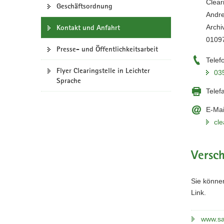
Clear
Geschäftsordnung
a
Andr
v
Archi
Kontakt und Anfahrt
i
0109
g
Presse- und Öffentlichkeitsarbeit
a
Telef
t
Flyer Clearingstelle in Leichter
03
i
Sprache
Telef
o
n
E-Mai
cl
Versc
Sie können
Link.
www.sa