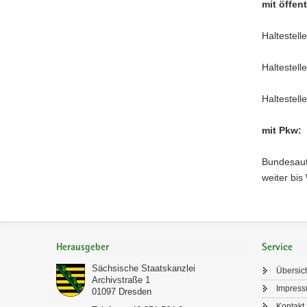
mit öffen
Haltestelle
Haltestelle
Haltestell
mit Pkw:
Bundesaut
weiter bis
Footer-
Bereich
Herausgeber
Service
Sächsische Staatskanzlei
Übersic
Archivstraße 1
Impres
01097
Dresden
Kontakt