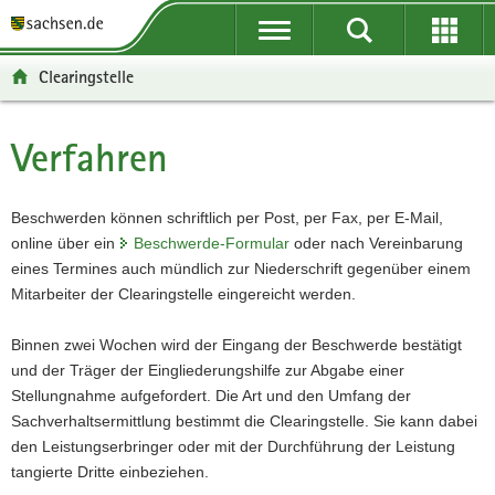
P
P
H
F
o
o
a
o
r
r
u
o
Clearingstelle
t
t
p
t
a
a
t
e
l
l
i
r
Verfahren
Hauptinhalt
ü
n
n
-
b
a
h
B
e
v
a
e
Beschwerden können schriftlich per Post, per Fax, per E-Mail,
r
i
l
r
online über ein
Beschwerde-Formular
oder nach Vereinbarung
g
g
t
e
eines Termines auch mündlich zur Niederschrift gegenüber einem
r
a
i
Mitarbeiter der Clearingstelle eingereicht werden.
e
t
c
i
i
h
Binnen zwei Wochen wird der Eingang der Beschwerde bestätigt
f
o
und der Träger der Eingliederungshilfe zur Abgabe einer
e
n
Stellungnahme aufgefordert. Die Art und den Umfang der
n
Sachverhaltsermittlung bestimmt die Clearingstelle. Sie kann dabei
d
den Leistungserbringer oder mit der Durchführung der Leistung
e
tangierte Dritte einbeziehen.
N