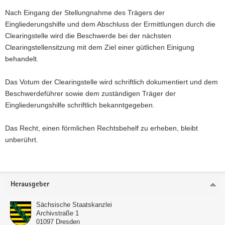
a
Nach Eingang der Stellungnahme des Trägers der
v
Eingliederungshilfe und dem Abschluss der Ermittlungen durch die
i
Clearingstelle wird die Beschwerde bei der nächsten
g
Clearingstellensitzung mit dem Ziel einer gütlichen Einigung
a
behandelt.
t
i
Das Votum der Clearingstelle wird schriftlich dokumentiert und dem
o
Beschwerdeführer sowie dem zuständigen Träger der
n
Eingliederungshilfe schriftlich bekanntgegeben.
Das Recht, einen förmlichen Rechtsbehelf zu erheben, bleibt
unberührt.
Footer-
Herausgeber
Bereich
Sächsische Staatskanzlei
Archivstraße 1
01097
Dresden